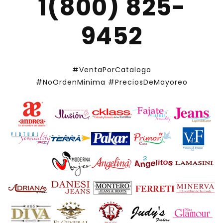
1(800) 825-
9452
#VentaPorCatalogo
#NoOrdenMinima
#PreciosDeMayoreo