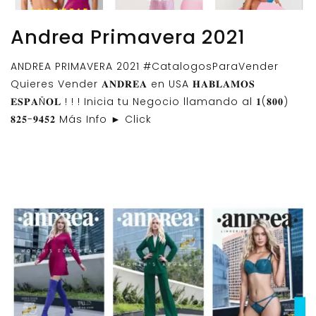
Andrea Primavera 2021
ANDREA PRIMAVERA 2021 #CatalogosParaVender
Quieres Vender 𝐀𝐍𝐃𝐑𝐄𝐀 en USA 𝐇𝐀𝐁𝐋𝐀𝐌𝐎𝐒
𝐄𝐒𝐏𝐀Ñ𝐎𝐋 ! ! ! Inicia tu Negocio llamando al 𝟏(𝟖𝟎𝟎)
𝟖𝟐𝟓-𝟗𝟒𝟓𝟐 Más Info ► Click