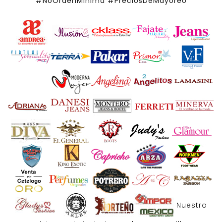
#NoOrdenMinima
#PreciosDeMayoreo
Nuestro