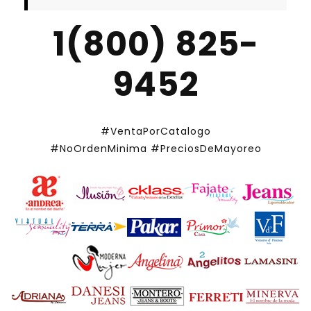
1(800) 825-
9452
#VentaPorCatalogo
#NoOrdenMinima
#PreciosDeMayoreo