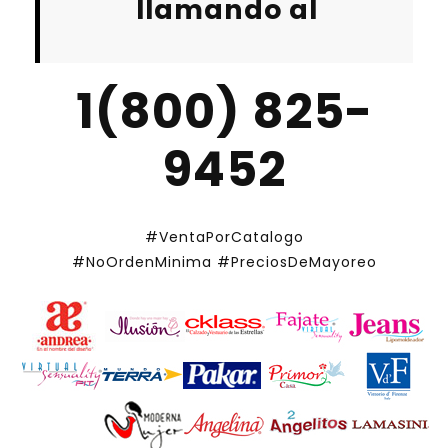
llamando al
1(800) 825-
9452
#VentaPorCatalogo
#NoOrdenMinima
#PreciosDeMayoreo