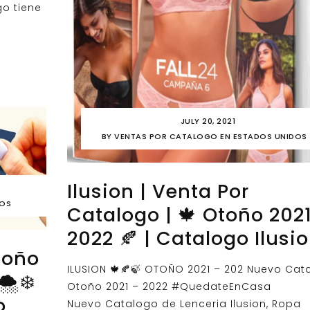
go tiene
JULY 20, 2021
BY
VENTAS POR CATALOGO EN ESTADOS UNIDOS
Ilusion | Venta Por
DOS
Catalogo | 🍁 Otoño 202
2022 🍂 | Catalogo Ilusi
toño
ILUSION 🍁🍂🍃 OTOÑO 2021 – 202 Nuevo Cat
️❄️
Otoño 2021 – 2022 #QuedateEnCasa
o
Nuevo Catalogo de Lenceria Ilusion, Ropa