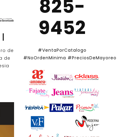
825-
9452
 |
#VentaPorCatalogo
ro de
#NoOrdenMinima
#PreciosDeMayoreo
ía de
esia