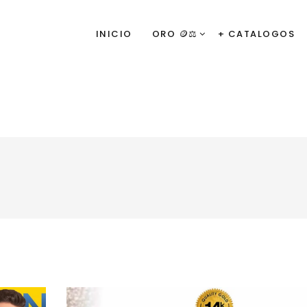
INICIO
ORO 🪙⚖️
+ CATALOGOS