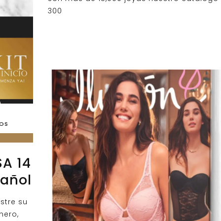
300
DOS
SA 14
pañol
stre su
nero,