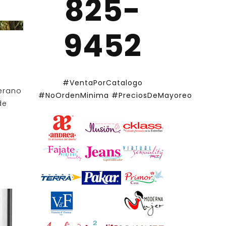
825-
9452
a
#VentaPorCatalogo
erano
#NoOrdenMinima
#PreciosDeMayoreo
de