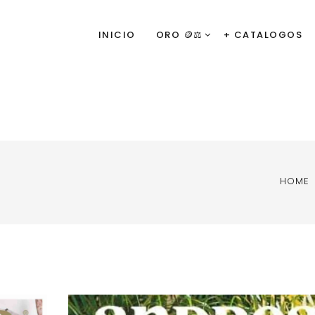
INICIO
ORO 🪙⚖️
+ CATALOGOS
HOME