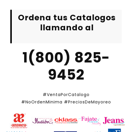
Ordena tus Catalogos
llamando al
1(800) 825-
9452
#VentaPorCatalogo
#NoOrdenMinima
#PreciosDeMayoreo