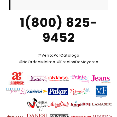
1(800) 825-
9452
#VentaPorCatalogo
#NoOrdenMinima
#PreciosDeMayoreo