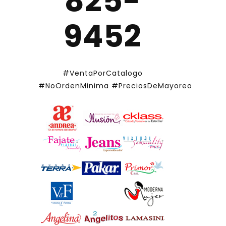
825-
9452
#VentaPorCatalogo
#NoOrdenMinima
#PreciosDeMayoreo