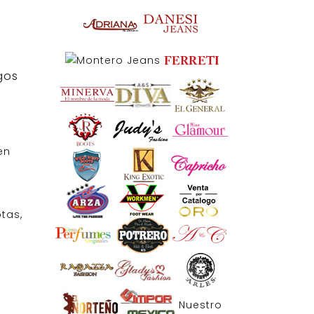
gos
en
tas,
Nuestro