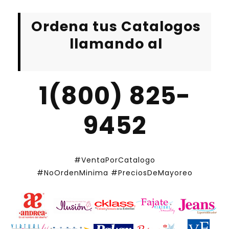
Ordena tus Catalogos
llamando al
1(800) 825-
9452
#VentaPorCatalogo
#NoOrdenMinima
#PreciosDeMayoreo