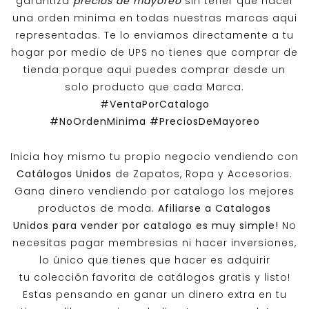
garantiza
precios de mayoreo
sin tener que hacer
una orden minima en todas nuestras marcas aqui
representadas. Te lo enviamos directamente a tu
hogar por medio de UPS no tienes que comprar de
tienda porque aqui puedes comprar desde un
solo producto que cada Marca.
#VentaPorCatalogo
#NoOrdenMinima
#PreciosDeMayoreo
Inicia hoy mismo tu propio negocio vendiendo con
Catálogos Unidos
de Zapatos, Ropa y Accesorios.
Gana dinero vendiendo por catalogo los mejores
productos de moda.
Afiliarse a
Catalogos
Unidos
para vender por catalogo es muy simple!
No
necesitas pagar membresias ni hacer inversiones,
lo único que tienes que hacer es adquirir
tu colección favorita de catálogos gratis y listo!
Estas pensando en ganar un dinero extra en tu