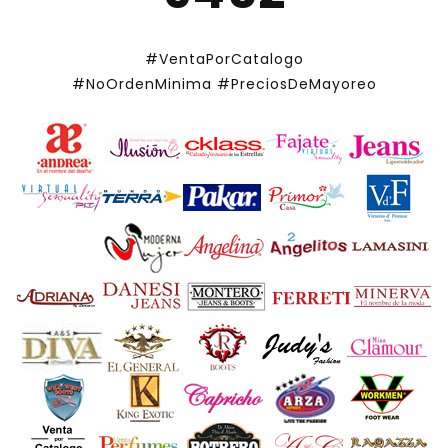
#VentaPorCatalogo
#NoOrdenMinima
#PreciosDeMayoreo