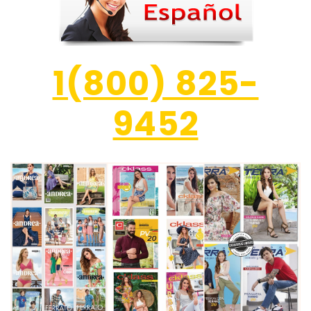
1(800) 825-
9452