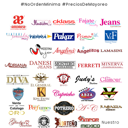
#NoOrdenMinima
#PreciosDeMayoreo
Nuestro