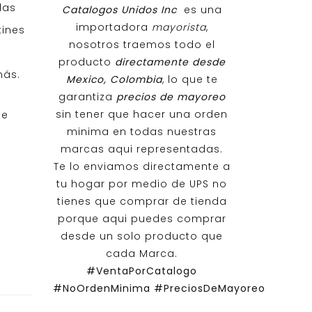
las
Catalogos Unidos Inc
es una
importadora
mayorista
,
tines
nosotros traemos todo el
producto
directamente desde
más.
Mexico, Colombia
, lo que te
garantiza
precios de mayoreo
sin tener que hacer una orden
te
minima en todas nuestras
marcas aqui representadas.
Te lo enviamos directamente a
tu hogar por medio de UPS no
tienes que comprar de tienda
porque aqui puedes comprar
desde un solo producto que
cada Marca.
#VentaPorCatalogo
#NoOrdenMinima
#PreciosDeMayoreo