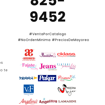
825-
9452
#VentaPorCatalogo
#NoOrdenMinima
#PreciosDeMayoreo
os
o te