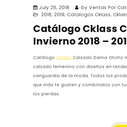
July 26, 2018
by
Ventas Por Cat
2018
,
2019
,
Catalogos Cklass
,
Cklas
Catálogo Cklass 
Invierno 2018 – 20
Catálogo
Cklass
Calzado Dama Otoño Inv
calzado femenino con diseños en tenden
vanguardia de la moda. Todos los produc
que más te gusten y combínalos con t
los pierdas.