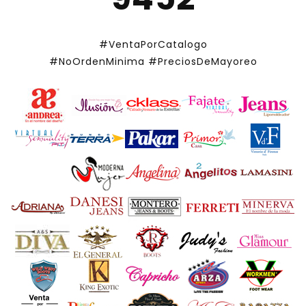
#VentaPorCatalogo
#NoOrdenMinima
#PreciosDeMayoreo