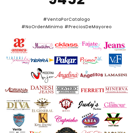
#VentaPorCatalogo
#NoOrdenMinima
#PreciosDeMayoreo