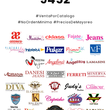
#VentaPorCatalogo
#NoOrdenMinima
#PreciosDeMayoreo