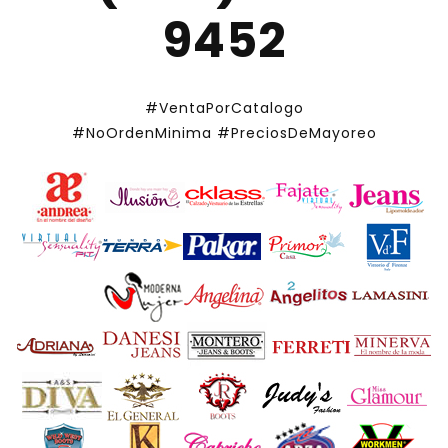
9452
#VentaPorCatalogo
#NoOrdenMinima
#PreciosDeMayoreo