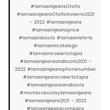
#lamasinijeansOtoño
#lamasinijeansOtoñoInvierno2021
– 2022 #lamasinijeans
#lamasinijeansprice
#lamasiniboots #lamasinishirts
#lamasinicatalogo
#lamasinirobertotapia
#lamasinijeansandboots2021 –
2022 #lamasinijeansphonenumber
#lamasinijeansrobertotapia
#lamasinijeansandboots
#monterobootsylamasinijeans
#lamasinijeans2021 – 2022
#lamasinijeanscompany