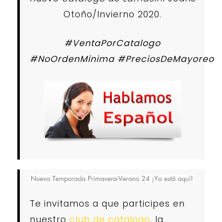
Otoño/Invierno 2020
.
#VentaPorCatalogo
#NoOrdenMinima #PreciosDeMayoreo
Te invitamos a que participes en
nuestro
club de catalogo
, la