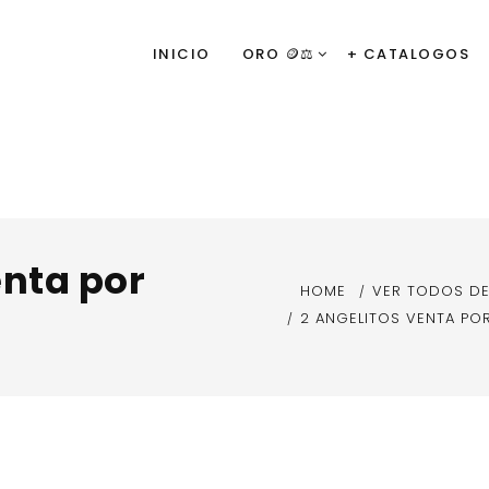
INICIO
ORO 🪙⚖️
+ CATALOGOS
enta por
HOME
VER TODOS D
2 ANGELITOS VENTA P