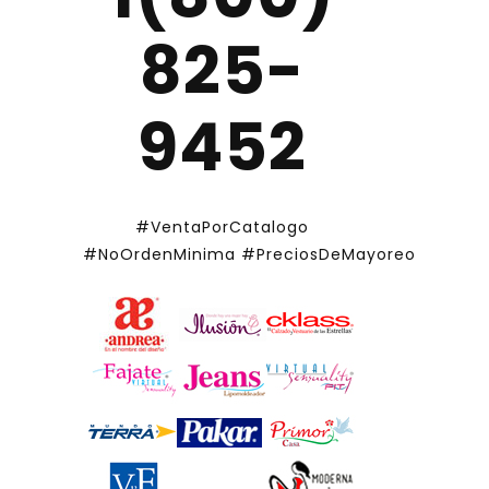
825-
9452
#VentaPorCatalogo
#NoOrdenMinima
#PreciosDeMayoreo