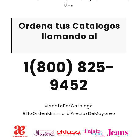
Mas
Ordena tus Catalogos
llamando al
1(800) 825-
9452
#VentaPorCatalogo
#NoOrdenMinima
#PreciosDeMayoreo