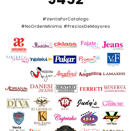
#VentaPorCatalogo
#NoOrdenMinima
#PreciosDeMayoreo