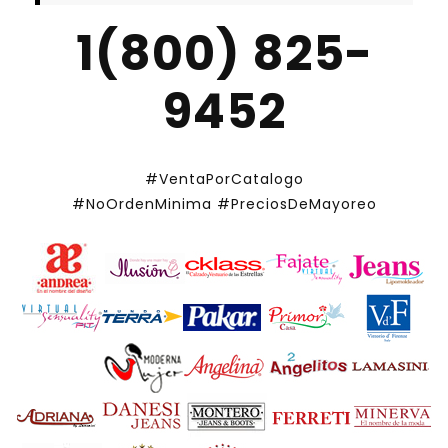
1(800) 825-
9452
#VentaPorCatalogo
#NoOrdenMinima
#PreciosDeMayoreo