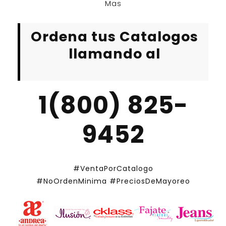
Mas
Ordena tus Catalogos
llamando al
1(800) 825-
9452
#VentaPorCatalogo
#NoOrdenMinima
#PreciosDeMayoreo