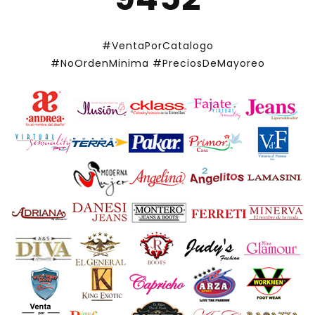
#VentaPorCatalogo
#NoOrdenMinima
#PreciosDeMayoreo