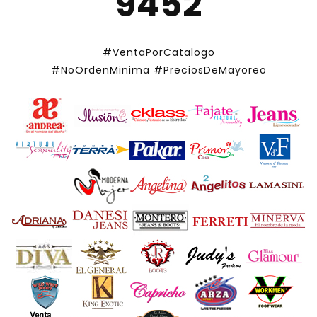
9452
#VentaPorCatalogo
#NoOrdenMinima
#PreciosDeMayoreo