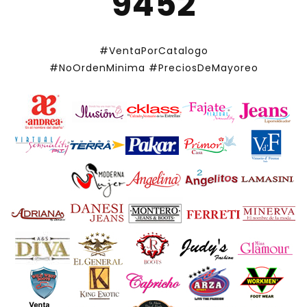
9452
#VentaPorCatalogo
#NoOrdenMinima
#PreciosDeMayoreo