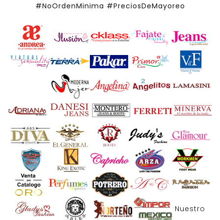
#NoOrdenMinima
#PreciosDeMayoreo
Nuestro