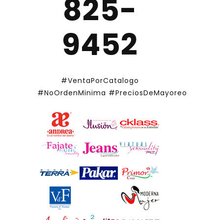
825-
9452
#VentaPorCatalogo
#NoOrdenMinima
#PreciosDeMayoreo