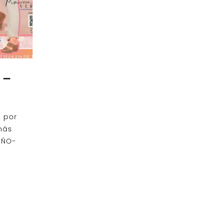
 –
s por
más
OÑO-