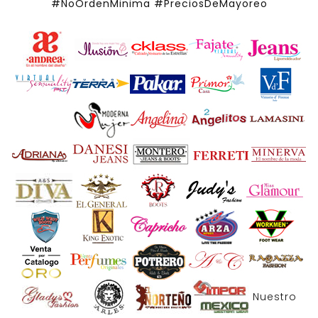
#NoOrdenMinima
#PreciosDeMayoreo
Nuestro