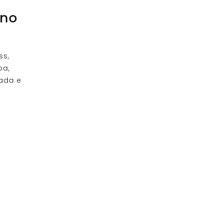
ano
ss,
pa,
rada e