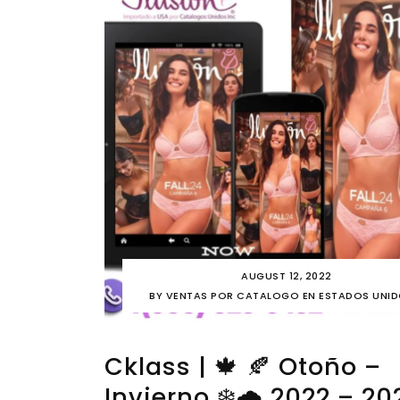
AUGUST 12, 2022
BY
VENTAS POR CATALOGO EN ESTADOS UNI
Cklass | 🍁 🍂 Otoño –
Invierno ❄️🌧️ 2022 – 20