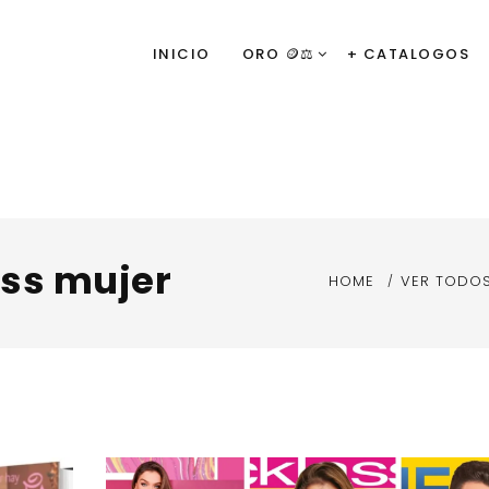
INICIO
ORO 🪙⚖️
+ CATALOGOS
ass mujer
HOME
VER TODO