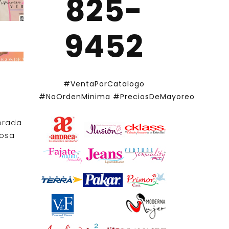
825-
9452
#VentaPorCatalogo
#NoOrdenMinima
#PreciosDeMayoreo
orada
iosa