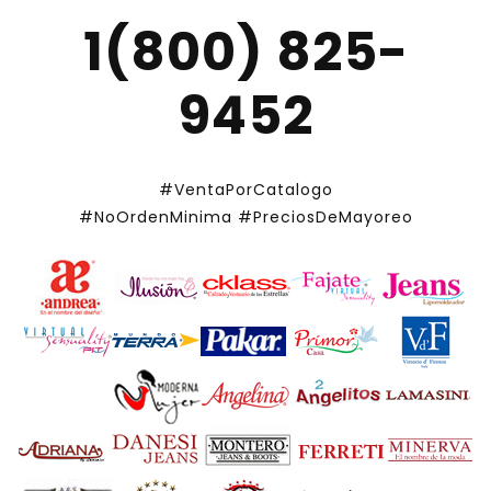
1(800) 825-
9452
#VentaPorCatalogo
#NoOrdenMinima
#PreciosDeMayoreo