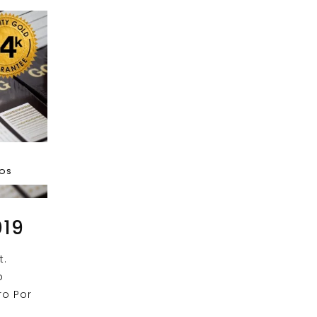
DOS
019
t.
o
ro Por