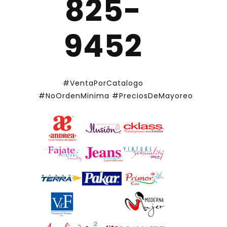
825-
9452
#VentaPorCatalogo
#NoOrdenMinima
#PreciosDeMayoreo