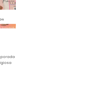
DOS
emporada
igiosa