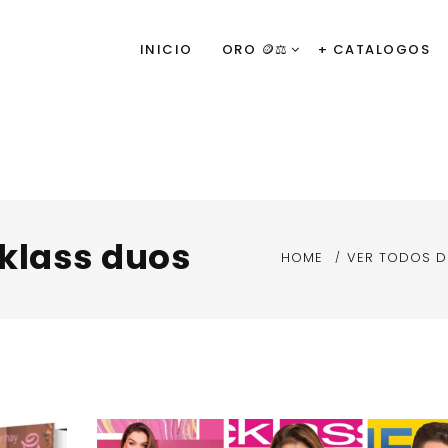
INICIO
ORO 🪙⚖️
+ CATALOGOS
cklass duos
HOME
VER TODOS D