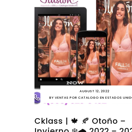
AUGUST 12, 2022
BY
VENTAS POR CATALOGO EN ESTADOS UNI
Cklass | 🍁 🍂 Otoño –
Invierno ❄️🌧️ 2022 – 20