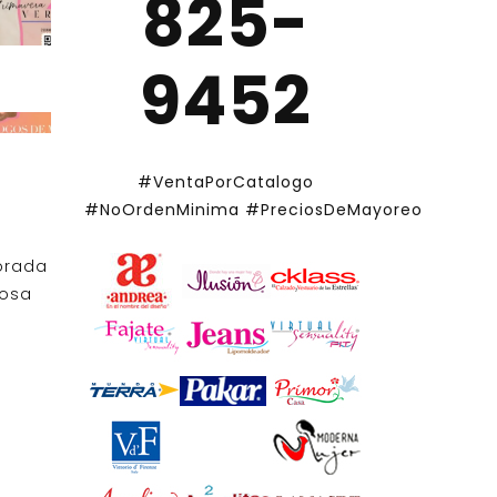
825-
9452
#VentaPorCatalogo
#NoOrdenMinima
#PreciosDeMayoreo
orada
iosa