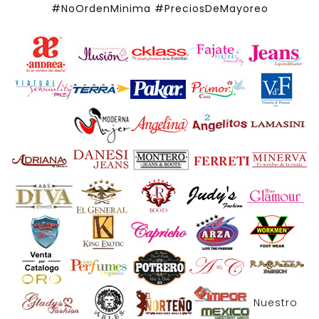
#NoOrdenMinima
#PreciosDeMayoreo
Nuestro