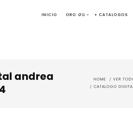
INICIO
ORO 🪙⚖️
+ CATALOGOS
tal andrea
HOME
VER TOD
14
CATALOGO DIGITA