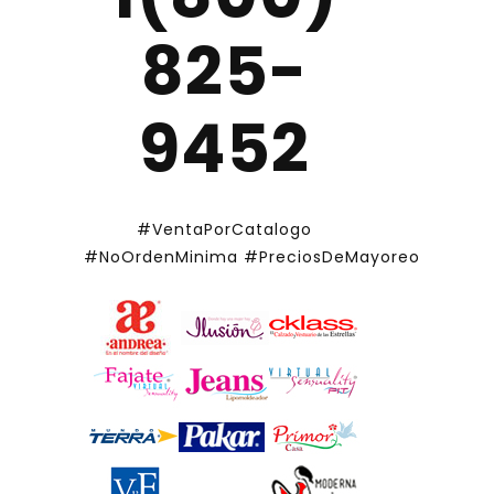
825-
9452
#VentaPorCatalogo
#NoOrdenMinima
#PreciosDeMayoreo