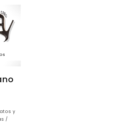
DOS
ano
atos y
s /