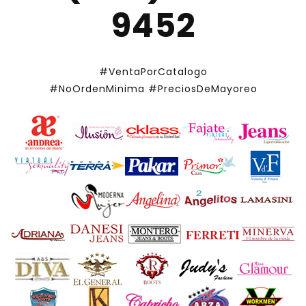
9452
#VentaPorCatalogo
#NoOrdenMinima
#PreciosDeMayoreo