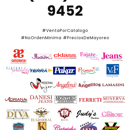
9452
#VentaPorCatalogo
#NoOrdenMinima
#PreciosDeMayoreo