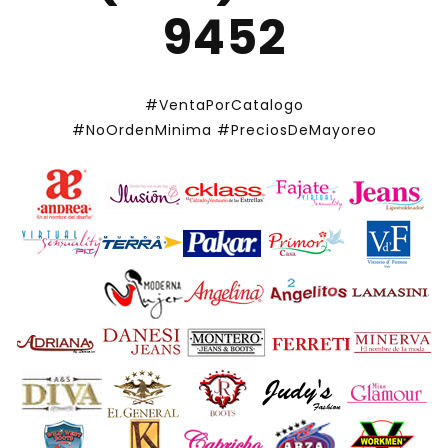
9452
#VentaPorCatalogo
#NoOrdenMinima
#PreciosDeMayoreo