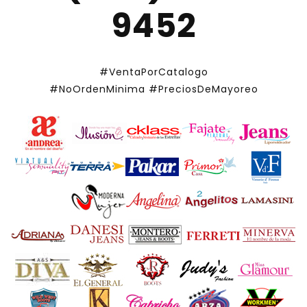
9452
#VentaPorCatalogo
#NoOrdenMinima
#PreciosDeMayoreo