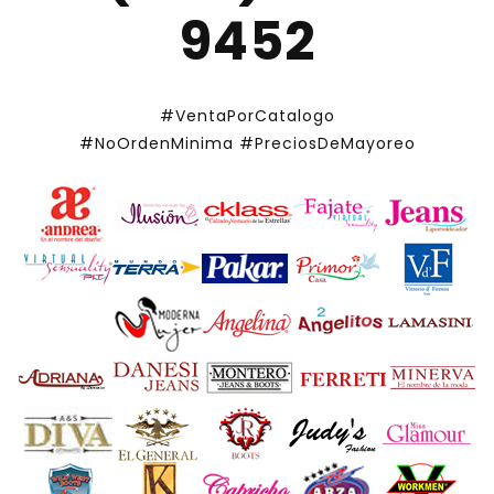
9452
#VentaPorCatalogo
#NoOrdenMinima
#PreciosDeMayoreo