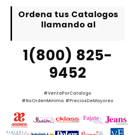
Ordena tus Catalogos
llamando al
1(800) 825-
9452
#VentaPorCatalogo
#NoOrdenMinima
#PreciosDeMayoreo