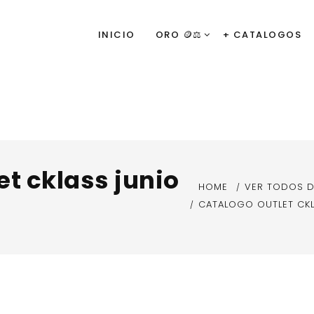
INICIO
ORO 🪙⚖️
+ CATALOGOS
et cklass junio
HOME
VER TODOS 
CATALOGO OUTLET CKL