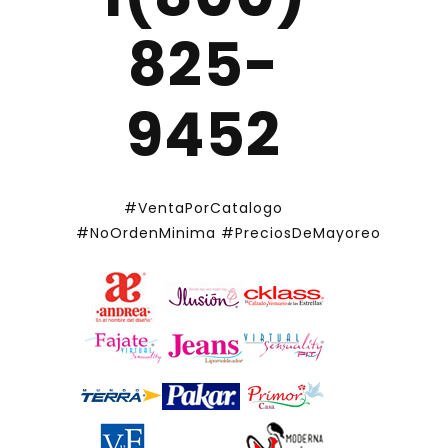
825-
9452
#VentaPorCatalogo
#NoOrdenMinima
#PreciosDeMayoreo