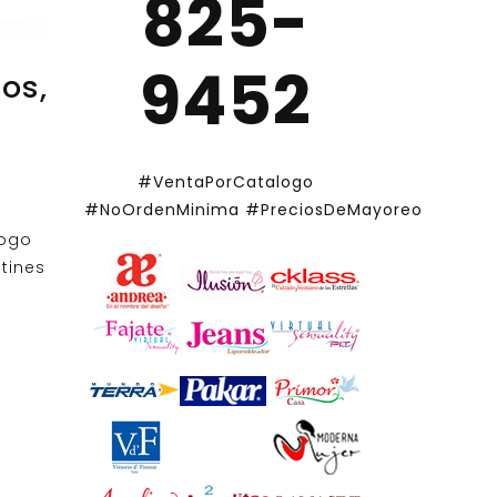
825-
9452
tos,
#VentaPorCatalogo
#NoOrdenMinima
#PreciosDeMayoreo
logo
tines