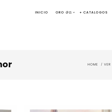
INICIO
ORO 🪙⚖️
+ CATALOGOS
mor
HOME
VER