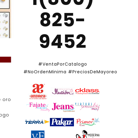
825-
9452
#VentaPorCatalogo
#NoOrdenMinima
#PreciosDeMayoreo
 oro
logo