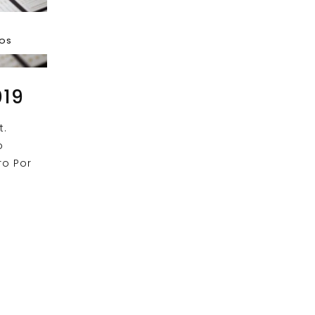
DOS
019
t.
o
ro Por