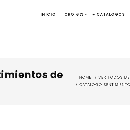
INICIO
ORO 🪙⚖️
+ CATALOGOS
timientos de
HOME
VER TODOS D
CATALOGO SENTIMIENT