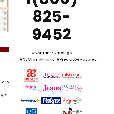
825-
9452
#VentaPorCatalogo
#NoOrdenMinima
#PreciosDeMayoreo
 oro
logo