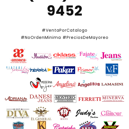
9452
#VentaPorCatalogo
#NoOrdenMinima
#PreciosDeMayoreo