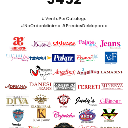
#VentaPorCatalogo
#NoOrdenMinima
#PreciosDeMayoreo