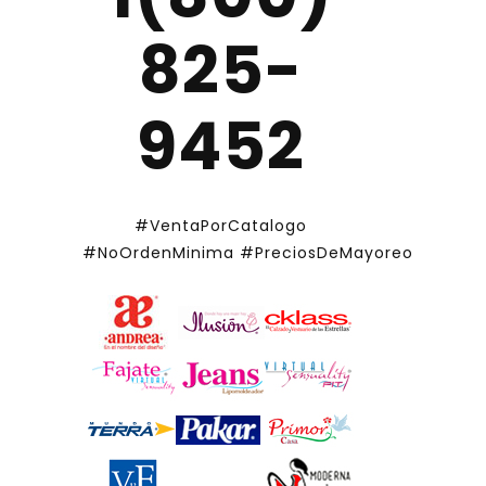
825-
9452
#VentaPorCatalogo
#NoOrdenMinima
#PreciosDeMayoreo