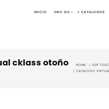
INICIO
ORO 🪙⚖️
+ CATALOGOS
ual cklass otoño
HOME
VER TOD
CATALOGO VIRTUA