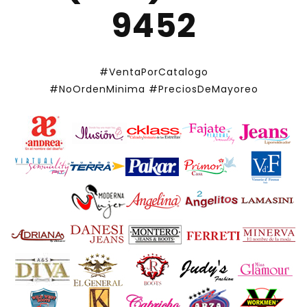
9452
#VentaPorCatalogo
#NoOrdenMinima
#PreciosDeMayoreo